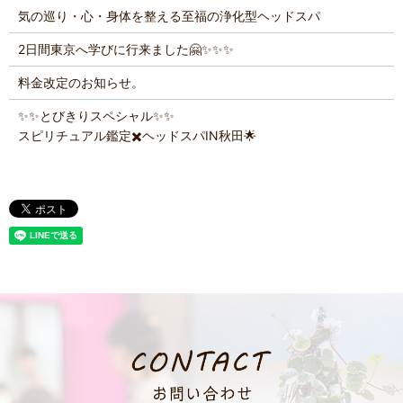
気の巡り・心・身体を整える至福の浄化型ヘッドスパ
2日間東京へ学びに行来ました🤗✨️✨️✨️
料金改定のお知らせ。
✨️✨️とびきりスペシャル✨️✨️
スピリチュアル鑑定✖️ヘッドスパIN秋田🌟