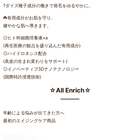
?ダイズ種子成分の働きで発毛をゆるやかに。
☘️有用成分がお肌を守り、
健やかな肌へ導きます。
◎ヒト幹細胞培養液×a
(再生医療の観点を盛り込んだ有用成分)
◎ハイドロネシス配合
(表皮の生まれ変わりをサポート)
◎イノベーティブ3Dナノテクノロジー
(国際特許浸透技術)
☆All Enrich☆
年齢による悩みが出てきた方へ
最初のエイジングケア商品