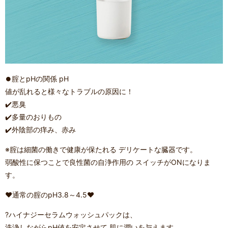
⏺️腟とpHの関係 pH
値が乱れると様々なトラブルの原因に！
✔️悪臭
✔️多量のおりもの
✔️外陰部の痒み、赤み
※腟は細菌の働きで健康が保たれる デリケートな臓器です。
弱酸性に保つことで良性菌の自浄作用の スイッチがONになりま
す。
❤️通常の腟のpH3.8～4.5❤️
?ハイナジーセラムウォッシュパックは、
洗浄しながらpH値を安定させて 肌に潤いを与えます。