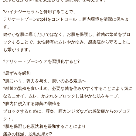
?ハイナジーセラムと併用することで、
デリケートゾーンのpHをコントロールし 膣内環境を清潔に保ちま
す。
健やかな肌に導くだけではなく、お肌を保護し、雑菌の繁殖を
ブロ
ックすることで、女性特有のムレやかゆみ、感染症から守ることに
も繋がります。
?デリケートゾーンケアを習慣化すると?
?黒ずみを緩和
?肌にハリ、弾力を与え、潤いのある素肌へ
?雑菌の繁殖を食い止め、必要な菌を住みやすくすることにより気に
なるニオイ、ムレ、かぶれをブロックし健やかな肌をキープ。
?膣内に侵入する雑菌の増殖を
ブロックするために、腟炎、腟カンジダなどの感染症からのプロテ
クト。
?肌を保湿し色素沈着を緩和することにより
痛みの軽減、脱毛効果が?