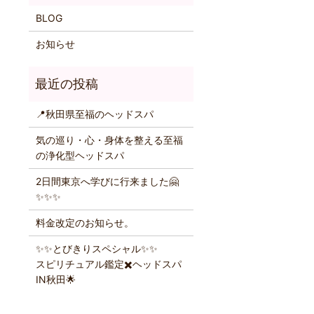
BLOG
お知らせ
📍秋田県至福のヘッドスパ
気の巡り・心・身体を整える至福
の浄化型ヘッドスパ
2日間東京へ学びに行来ました🤗
✨️✨️✨️
料金改定のお知らせ。
✨️✨️とびきりスペシャル✨️✨️
スピリチュアル鑑定✖️ヘッドスパ
IN秋田🌟