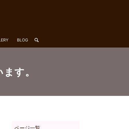
LERY
BLOG
search
います。