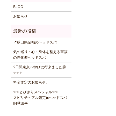
BLOG
お知らせ
。
📍秋田県至福のヘッドスパ
気の巡り・心・身体を整える至福
の浄化型ヘッドスパ
2日間東京へ学びに行来ました🤗
✨️✨️✨️
料金改定のお知らせ。
✨️✨️とびきりスペシャル✨️✨️
スピリチュアル鑑定✖️ヘッドスパ
IN秋田🌟