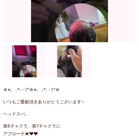
☆※。.:*:・\’°☆※。.:*:・\’°☆
いつもご愛顧頂きありがとうございます✨
ヘッドスパ。
第6チャクラ、第7チャクラに
アプローチ💓❤️❤️