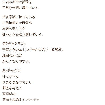
エネルギーの循環を
正常な状態に
戻して
いく。
潜在意識に持っている
自然治癒力が目覚め、
本来の美しさや
健やかさを取り
戻して
いく。
第7チャクラは、
宇宙からのエネルギーが出入りする場所。
繊細な人ほど
かたくなりやすい。
第7チャクラ
ぱっか〜ん
さまざまな方向から
刺激を与えて
頭頂部の
筋肉を緩めます✨️✨️✨️✨️✨️