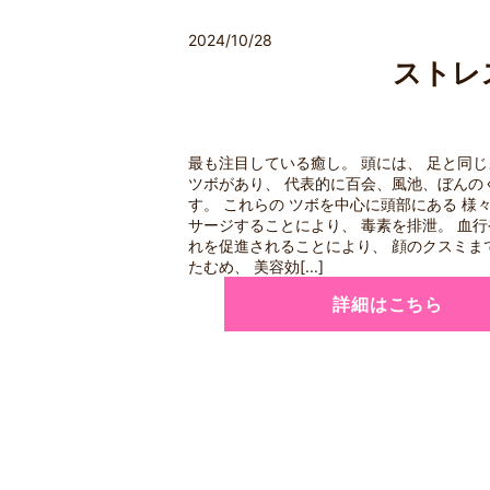
2024/10/28
ストレ
最も注目している癒し。 頭には、 足と同じ
ツボがあり、 代表的に百会、風池、ぼんの
す。 これらの ツボを中心に頭部にある 様
サージすることにより、 毒素を排泄。 血
れを促進されることにより、 顔のクスミま
たむめ、 美容効[...]
詳細はこちら