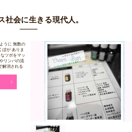
ス社会に生きる現代人。
ように 無数の
くぼが ありま
々なツボをマッ
行やリンパの流
で解消される