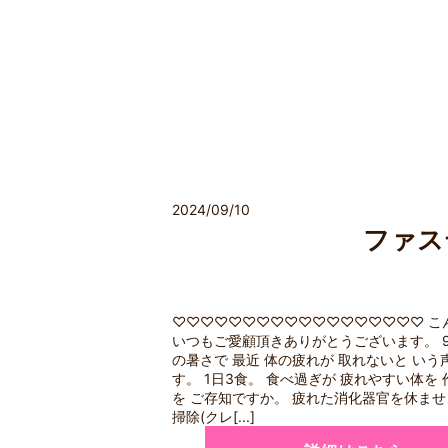
2024/09/10
ファス
♡♡♡♡♡♡♡♡♡♡♡♡♡♡♡♡♡♡ こん
いつもご愛顧頂きありがとうございます。 9
の暑さで 最近 体の疲れが 取れないと い
す。 1日3食。 食べ過ぎが 疲れやすい体を
を ご存知ですか。 疲れた消化器官を休ませ
掃除(クレ[...]