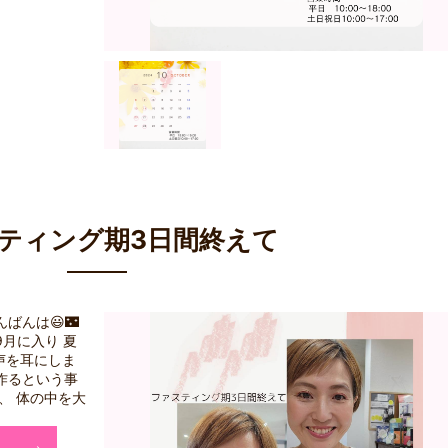
ティング期3日間終えて
ばんは😃🌃
月に入り 夏
う声を耳にしま
 作るという事
、 体の中を大