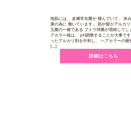
地肌には、 皮膚常在菌が 棲んでいて、 休
康の為に 働いています。 肌や髪がアルカリ
玉菌の一種である ブトウ球菌が増殖してし
アカラー後は、 pH調整することが大事です
ったアルカリ剤を中和し、 ヘアカラーの褪
[...]
詳細はこちら