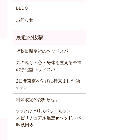
BLOG
お知らせ
📍秋田県至福のヘッドスパ
気の巡り・心・身体を整える至福
の浄化型ヘッドスパ
2日間東京へ学びに行来ました🤗
✨️✨️✨️
料金改定のお知らせ。
✨️✨️とびきりスペシャル✨️✨️
スピリチュアル鑑定✖️ヘッドスパ
IN秋田🌟