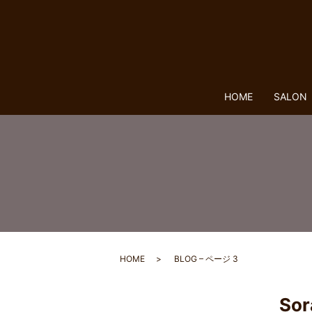
HOME
SALON
HOME
BLOG – ページ 3
Sor