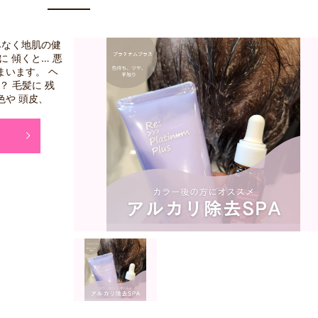
みなく地肌の健
に 傾くと… 悪
まいます。 ヘ
？ 毛髪に 残
色や 頭皮、